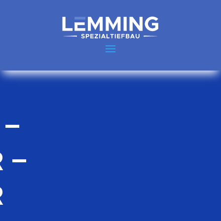
 –
 –
R