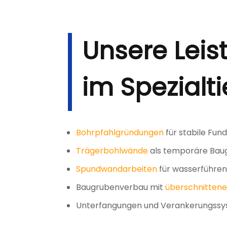
Unsere Lei
im Spezialt
Bohrpfahlgründungen
für stabile Fu
Trägerbohlwände
als temporäre Bau
Spundwandarbeiten
für wasserführe
Baugrubenverbau mit
überschnitten
Unterfangungen und Verankerungss