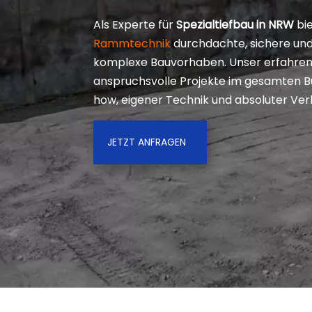
Als Experte für
Spezialtiefbau in NRW
bi
Rammtechnik
durchdachte, sichere und 
komplexe Bauvorhaben. Unser erfahrene
anspruchsvolle Projekte im gesamten 
how, eigener Technik und absoluter Verl
JETZT ANFRAGEN