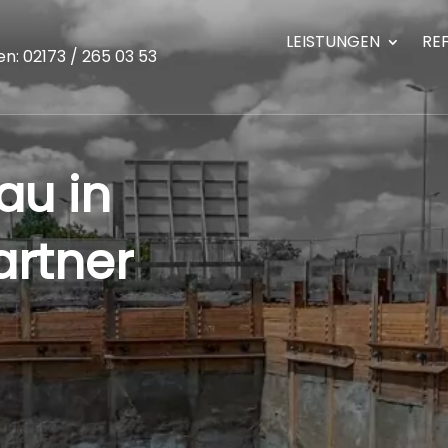
LEISTUNGEN
RE
en: 02173 / 265 03 53
au in
artner