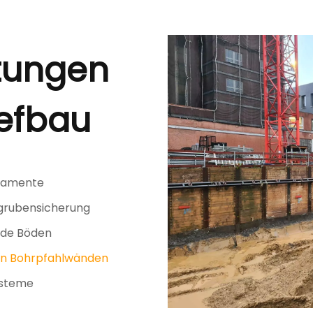
stungen
iefbau
ndamente
grubensicherung
nde Böden
en Bohrpfahlwänden
ysteme